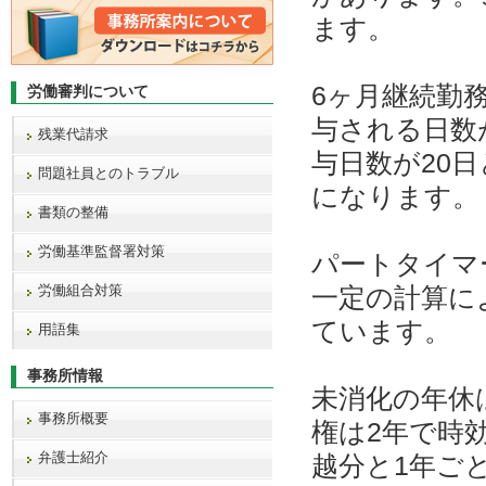
ます。
6ヶ月継続勤
労働審判について
与される日数
残業代請求
与日数が20
問題社員とのトラブル
になります。
書類の整備
労働基準監督署対策
パートタイマ
労働組合対策
一定の計算に
ています。
用語集
事務所情報
未消化の年休
事務所概要
権は2年で時
弁護士紹介
越分と1年ご