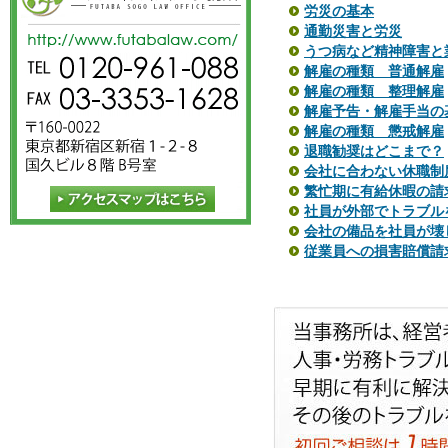
労災の基本
通勤災害と労災
うつ病など精神障害と
解雇の種類 普通解雇
解雇の種類 整理解雇
解雇予告・解雇手当の
解雇の種類 懲戒解雇
退職勧奨はどこまで？
会社に合わない休職制
繁忙期に有給休暇の請
社員が外部でトラブル
会社の備品を社員が壊
従業員への損害賠償請