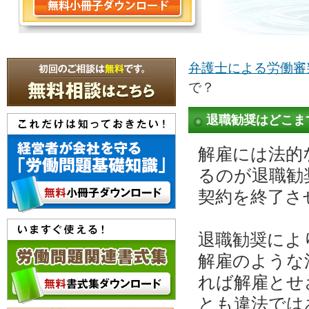
弁護士による労働審
で？
退職勧奨はどこま
解雇には法的
るのが退職勧
契約を終了さ
退職勧奨によ
解雇のような
れば解雇とせ
とも違法では