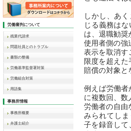
しかし、あく
じる義務はな
労働審判について
は、退職勧奨
残業代請求
使用者側の強
問題社員とのトラブル
表示を取消す
書類の整備
限度を超えた
労働基準監督署対策
賠償の対象と
労働組合対策
例えば労働者
用語集
に複数回、数
事務所情報
労働者の自由
事務所概要
みられてしま
子を録音して
弁護士紹介