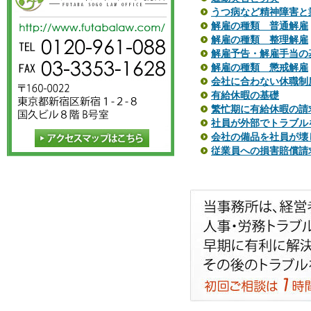
うつ病など精神障害と
解雇の種類 普通解雇
解雇の種類 整理解雇
解雇予告・解雇手当の
解雇の種類 懲戒解雇
会社に合わない休職制
有給休暇の基礎
繁忙期に有給休暇の請
社員が外部でトラブル
会社の備品を社員が壊
従業員への損害賠償請