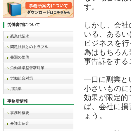
す。
しかし、会社
労働審判について
いる、あるい
残業代請求
ビジネスを行
問題社員とのトラブル
為はもちろん
書類の整備
事告訴をする
労働基準監督署対策
一口に副業と
労働組合対策
小さいものに
用語集
効果が限定的
事務所情報
ば、会社に損
事務所概要
ょう。
弁護士紹介