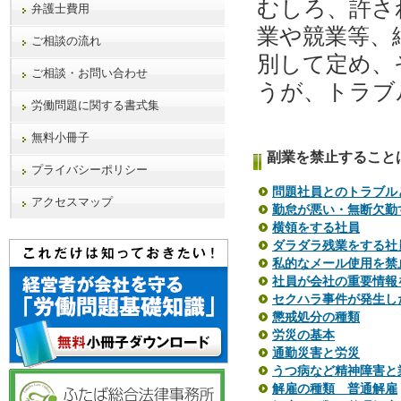
むしろ、許さ
弁護士費用
業や競業等、
ご相談の流れ
別して定め、
ご相談・お問い合わせ
うが、トラブ
労働問題に関する書式集
無料小冊子
副業を禁止すること
プライバシーポリシー
問題社員とのトラブル
アクセスマップ
勤怠が悪い・無断欠勤
横領をする社員
ダラダラ残業をする社
私的なメール使用を禁
社員が会社の重要情報
セクハラ事件が発生し
懲戒処分の種類
労災の基本
通勤災害と労災
うつ病など精神障害と
解雇の種類 普通解雇